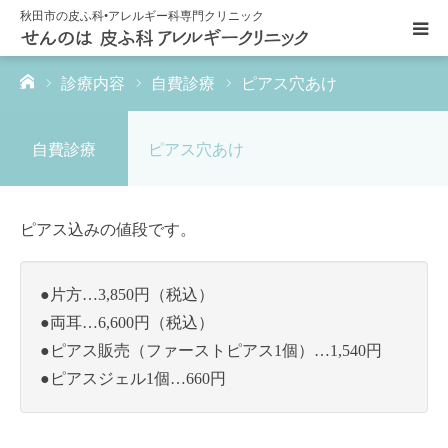
秋田市の皮ふ科•アレルギー科専門クリニック
ーム
診療内容
自費診療
ピアス穴あけ
HOME
自費診療
ピアス穴あけ
医院紹介
診療内容
ピアス込みの値段です。
クリニックキャラクター
●片方…3,850円（税込）
●両耳…6,600円（税込）
アクセス
●ピアス販売（ファーストピアス1個）…1,540円
●ピアスジェル1個…660円