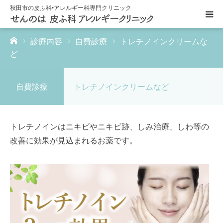
秋田市の皮ふ科•アレルギー科専門クリニック
ーム
診療内容
自費診療
トレチノインクリームな
HOME
ど
医院紹介
自費診療
トレチノインクリームなど
診療内容
トレチノインはニキビやニキビ跡、しみ治療、しわ等の
クリニックキャラクター
改善に効果が見込まれるお薬です。
アクセス