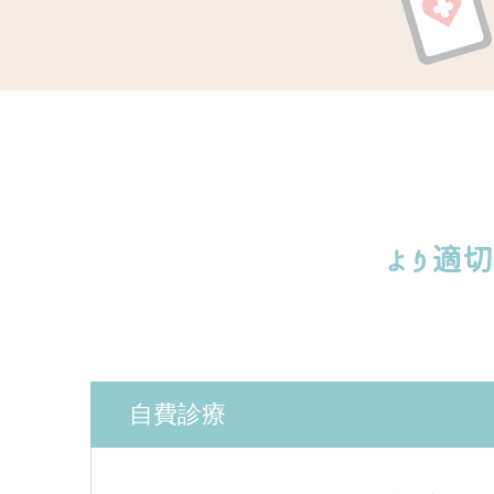
より適
自費診療